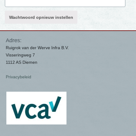
Wachtwoord opnieuw instellen
Adres:
Ruigrok van der Werve Infra B.V.
Visseringweg 7
1112 AS Diemen
Privacybeleid